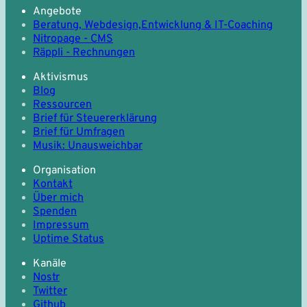
Angebote
Beratung, Webdesign,
Entwicklung & IT-Coaching
Nitropage - CMS
Räppli - Rechnungen
Aktivismus
Blog
Ressourcen
Brief für Steuererklärung
Brief für Umfragen
Musik: Unausweichbar
Organisation
Kontakt
Über mich
Spenden
Impressum
Uptime Status
Kanäle
Nostr
Twitter
Github