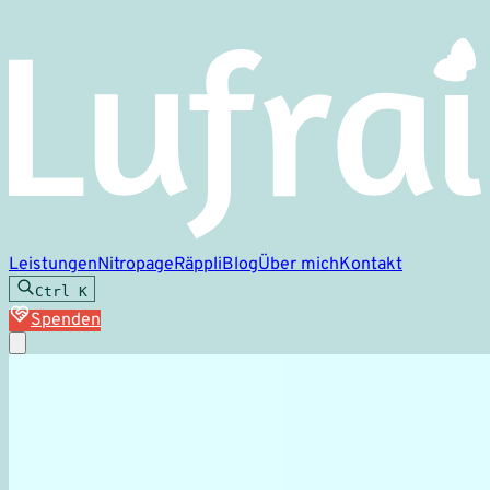
Leistungen
Nitropage
Räppli
Blog
Über mich
Kontakt
Ctrl
K
Spenden