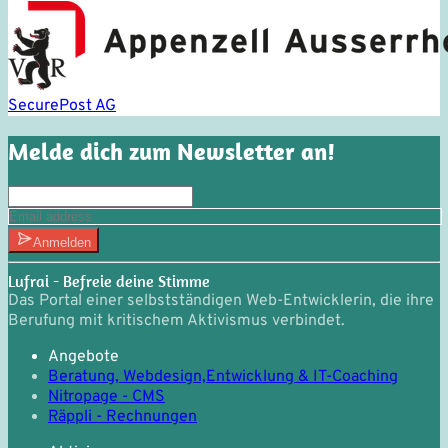
SecurePost AG
Melde dich zum Newsletter an!
Anmelden
Lufrai - Befreie deine Stimme
Das Portal einer selbstständigen Web-Entwicklerin, die ihre
Berufung mit kritischem Aktivismus verbindet.
Angebote
Beratung, Webdesign,
Entwicklung & IT-Coaching
Nitropage - CMS
Räppli - Rechnungen