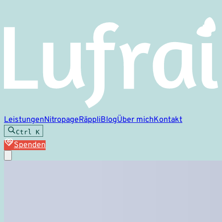
Leistungen
Nitropage
Räppli
Blog
Über mich
Kontakt
Ctrl
K
Spenden