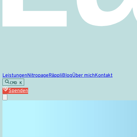
Leistungen
Nitropage
Räppli
Blog
Über mich
Kontakt
CMD
K
Spenden