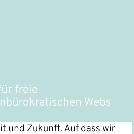
ür freie
unbürokratischen Webs
t und Zukunft. Auf dass wir