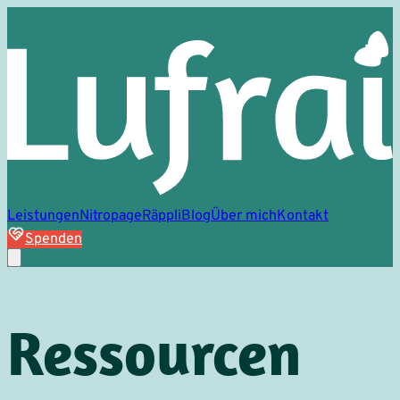
Leistungen
Nitropage
Räppli
Blog
Über mich
Kontakt
Spenden
Ressourcen