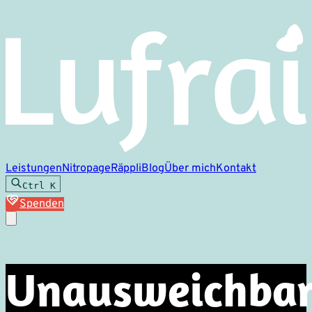
Leistungen
Nitropage
Räppli
Blog
Über mich
Kontakt
Ctrl
K
Spenden
Unausweichba