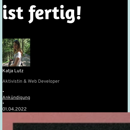
ist fertig!
Katja Lutz
Aktivistin & Web Developer
•
Ankündigung
•
01.04.2022