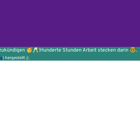
zukündigen 🥳🥂!
Hunderte Stunden Arbeit stecken darin 🤓.
ve
) hergestellt ;).