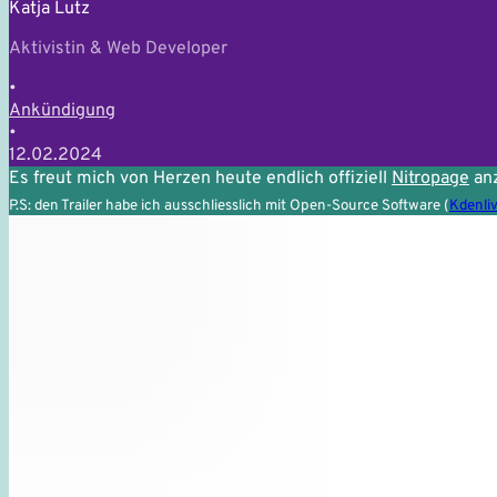
Katja Lutz
Aktivistin & Web Developer
•
Ankündigung
•
12.02.2024
Es freut mich von Herzen heute endlich offiziell
Nitropage
an
P.S: den Trailer habe ich ausschliesslich mit Open-Source Software (
Kdenli