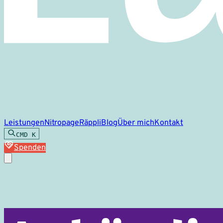
Leistungen
Nitropage
Räppli
Blog
Über mich
Kontakt
CMD
K
Spenden